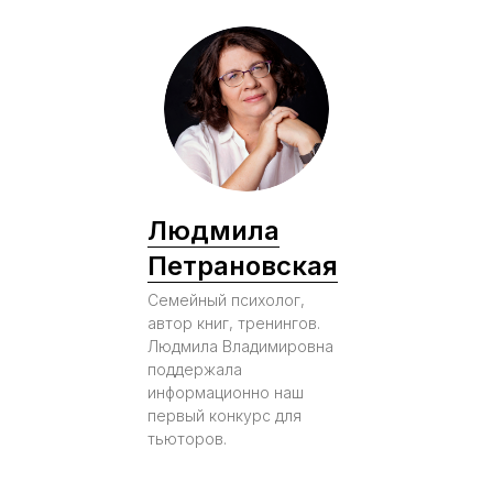
Людмила
Петрановская
Семейный психолог,
автор книг, тренингов.
Людмила Владимировна
поддержала
информационно наш
первый конкурс для
тьюторов.