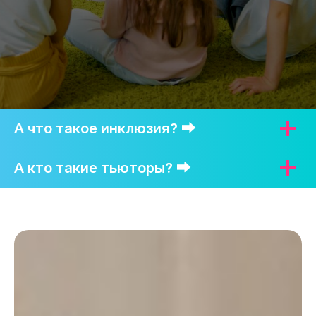
А что такое инклюзия? ⮕
А кто такие тьюторы? ⮕