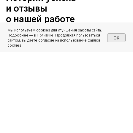
и отзывы
о нашей работе
Мы используем cookies для улучшения работы сайта.
Подробнее — в
Политике
.
Продолжая пользоваться
OK
сайтом, вы даёте согласие на использование файлов
cookies.
Дарья Фурсова
Заместитель директора Центра
поддержки Инклюзивного образования
ФГБОУ ВО «Московский
государственный лингвистический
университет»
16 апреля 2024 года нам выпала большая честь
принимать Марину Мантлер в качестве спикера
на Школе Инклюзии в МГЛУ.
Для нас Марина – не просто специалист. По
богатейшему контенту канала «Тьютор в