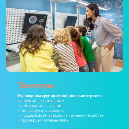
Тьюторы
Мы создаем круг профессионального роста:
✓
обучаем новым навыкам
✓
обмениваемся опытом
✓
мотивируем на развитие
✓
поддерживаем внедрение изменений в работе
✓
формируем сетевые связи