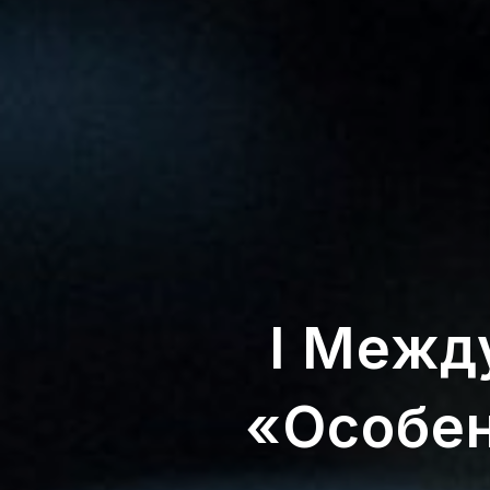
I Межд
«Особен