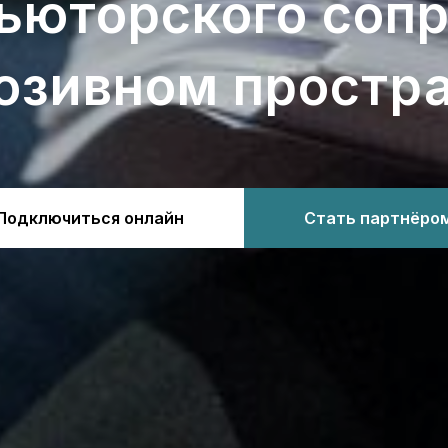
тьюторского соп
юзивном простр
Подключиться онлайн
Стать партнёро